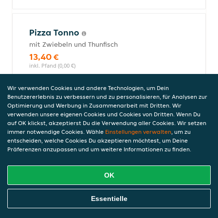
Pizza Tonno
mit Zwiebeln und Thunfisch
13,40 €
inkl. Pfand (0,00 €)
Wir verwenden Cookies und andere Technologien, um Dein
Benutzererlebnis zu verbessern und zu personalisieren, für Analysen zur
Pizza Romana
Optimierung und Werbung in Zusammenarbeit mit Dritten. Wir
verwenden unsere eigenen Cookies und Cookies von Dritten. Wenn Du
mit Sardellen, Kapern und Oliven
auf OK klickst, akzeptierst Du die Verwendung aller Cookies. Wir setzen
13,40 €
immer notwendige Cookies. Wähle
Einstellungen verwalten
, um zu
inkl. Pfand (0,00 €)
entscheiden, welche Cookies Du akzeptieren möchtest, um Deine
Präferenzen anzupassen und um weitere Informationen zu finden.
OK
Pizza Regina
mit Putenschinken, Champignons
Online Essen Bestellen
Essentielle
12,40 €
inkl. Pfand (0,00 €)